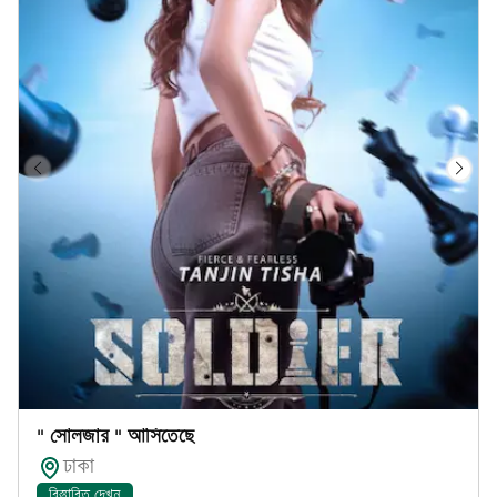
" সোলজার " আসিতেছে
ঢাকা
বিস্তারিত দেখুন