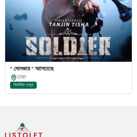
" সোলজার " আসিতেছে
ঢাকা
বিস্তারিত দেখুন