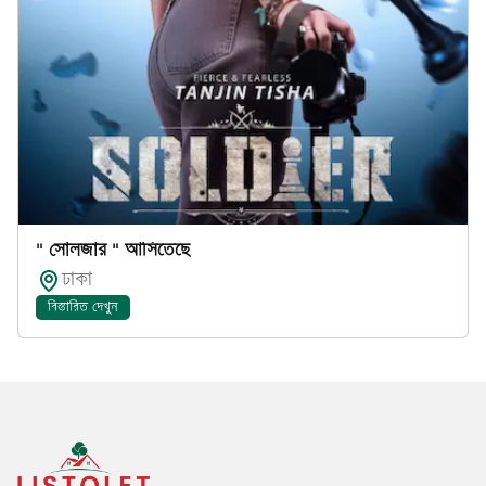
" সোলজার " আসিতেছে
ঢাকা
বিস্তারিত দেখুন